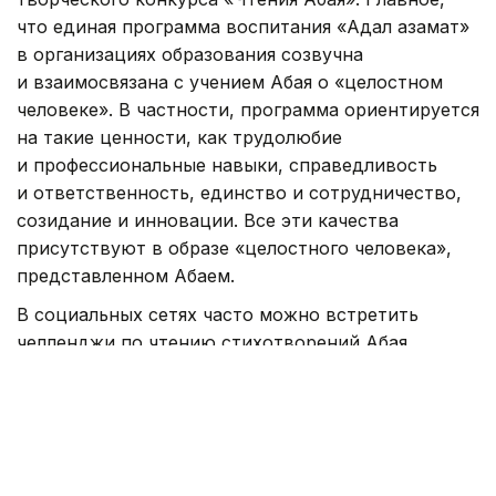
что единая программа воспитания «Адал азамат»
в организациях образования созвучна
и взаимосвязана с учением Абая о «целостном
человеке». В частности, программа ориентируется
на такие ценности, как трудолюбие
и профессиональные навыки, справедливость
и ответственность, единство и сотрудничество,
созидание и инновации. Все эти качества
присутствуют в образе «целостного человека»,
представленном Абаем.
В социальных сетях часто можно встретить
челленджи по чтению стихотворений Абая.
Общественные деятели, предприниматели, певцы
и спортсмены регулярно принимают в них
участие, внося свой вклад в популяризацию
произведений поэта. Это свидетельствует
о наличии в обществе интереса к наследию Абая