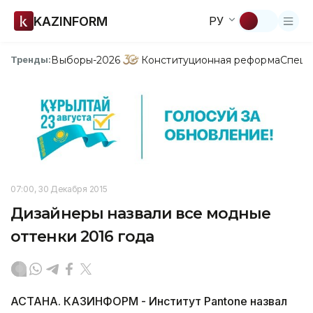
KAZINFORM
РУ
Выборы-2026
Конституционная реформа
Спецп
Тренды:
07:00, 30 Декабря 2015
Дизайнеры назвали все модные
оттенки 2016 года
АСТАНА. КАЗИНФОРМ - Институт Pantone назвал