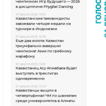
чемпионом Игр Будущего — 2026
в дисциплине Phygital Dancing
07 августа 2026, 14:54
Казахстанские таеквондисты
завоевали четыре медали на
турнире в Индонезии
07 августа 2026, 14:35
Еще два золота: Казахстан
триумфально завершил
чемпионат Азии по гребному
марафону
07 августа 2026, 14:16
Казахстанец Асу Алмабаев будет
выступать в трех лигах
одновременно
07 августа 2026, 13:23
Казахстанцы вышли в
четвертьфинал ЧМ по шахматам
среди университетов в Алматы