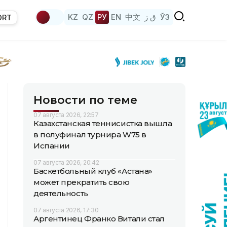
KZ
QZ
РУ
EN
中文
ق ز
ЎЗ
ORT
Новости по теме
07 августа 2026, 22:57
Казахстанская теннисистка вышла
в полуфинал турнира W75 в
Испании
07 августа 2026, 20:42
Баскетбольный клуб «Астана»
может прекратить свою
деятельность
07 августа 2026, 17:30
Аргентинец Франко Витали стал