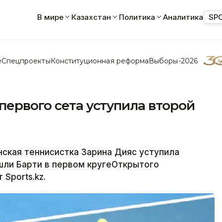
В мире
Казахстан
Политика
Аналитика
SP
е
Спецпроекты
Конституционная реформа
Выборы-2026
первого сета уступила второй
ская теннисистка Зарина Дияс уступила
шли Барти в первом кругеОткрытого
Sports.kz.