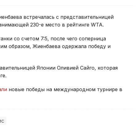
иенбаева встречалась с представительницей
анимающей 230-е место в рейтинге WTA.
нки со счетом 7:5, после чего соперница
ким образом, Жиенбаева одержала победу и
тавительницей Японии Оливией Сайго, которая
ге.
али
новые победы на международном турнире в
ис