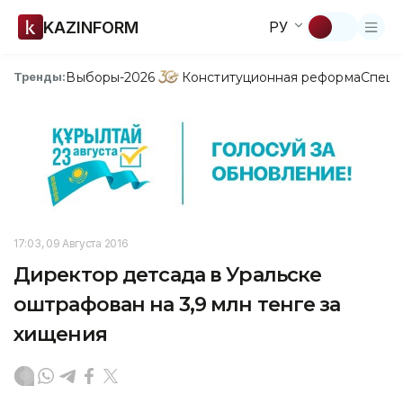
KAZINFORM
РУ
Выборы-2026
Конституционная реформа
Спецп
Тренды:
17:03, 09 Августа 2016
Директор детсада в Уральске
оштрафован на 3,9 млн тенге за
хищения