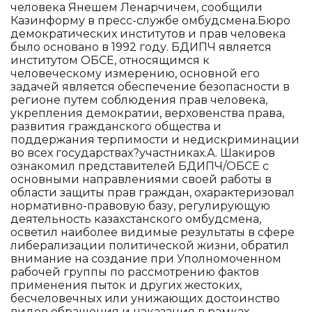
человека Янешем Ленарчичем, сообщили
Казинформу в пресс-службе омбудсмена.Бюро
демократических институтов и прав человека
было основано в 1992 году. БДИПЧ является
институтом ОБСЕ, относящимся к
человеческому измерению, основной его
задачей является обеспечение безопасности в
регионе путем соблюдения прав человека,
укрепления демократии, верховенства права,
развития гражданского общества и
поддержания терпимости и недискриминации
во всех государствах?участниках.А. Шакиров
ознакомил представителей БДИПЧ/ОБСЕ с
основными направлениями своей работы в
области защиты прав граждан, охарактеризовал
нормативно-правовую базу, регулирующую
деятельность казахстанского омбудсмена,
осветил наиболее видимые результаты в сфере
либерализации политической жизни, обратил
внимание на создание при Уполномоченном
рабочей группы по рассмотрению фактов
применения пыток и других жестоких,
бесчеловечных или унижающих достоинство
видов обращения и наказания в рамках