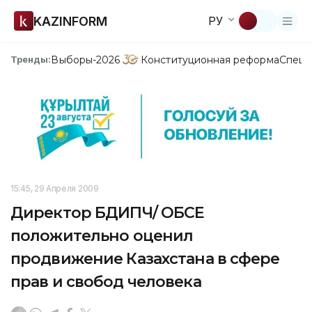
KAZINFORM
РУ
Выборы-2026
Конституционная реформа
Спецп
Тренды:
15:45, 29 Апреля 2009
Директор БДИПЧ/ ОБСЕ
положительно оценил
продвижение Казахстана в сфере
прав и свобод человека