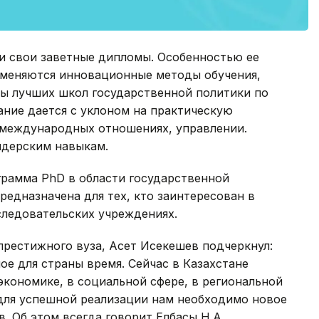
 свои заветные дипломы. Особенностью ее
рименяются инновационные методы обучения,
ы лучших школ государственной политики по
ание дается с уклоном на практическую
 международных отношениях, управлении.
идерским навыкам.
грамма PhD в области государственной
предназначена для тех, кто заинтересован в
следовательских учреждениях.
престижного вуза, Асет Исекешев подчеркнул:
ое для страны время. Сейчас в Казахстане
кономике, в социальной сфере, в региональной
 для успешной реализации нам необходимо новое
. Об этом всегда говорит Елбасы Н.А.