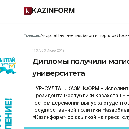
KAZINFORM
Акорда
Назначения
Закон и порядок
Дось
Тренды:
11:37, 03 Июня 2019
Дипломы получили маги
университета
НУР-СУЛТАН. КАЗИНФОРМ - Исполнит
Президента Республики Казахстан - 
гостем церемонии выпуска студенто
государственной политики Назарбае
«Казинформ» со ссылкой на пресс-сл