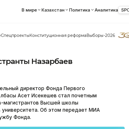
В мире
Казахстан
Политика
Аналитика
SP
е
Спецпроекты
Конституционная реформа
Выборы-2026
странты Назарбаев
ельный директор Фонда Первого
Елбасы Асет Исекешев стал почетным
в-магистрантов Высшей школы
в университета. Об этом передает МИА
ужбу Фонда.