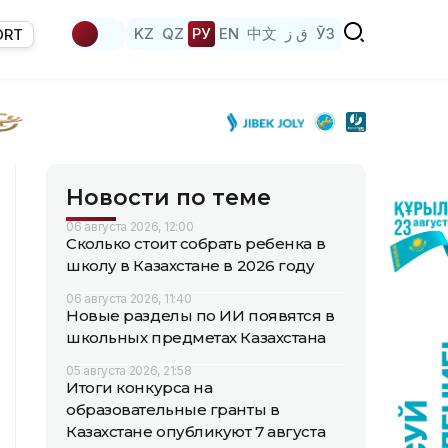
KZ
QZ
РУ
EN
中文
ق ز
ЎЗ
ORT
Новости по теме
06 августа 2026, 12:00
Сколько стоит собрать ребенка в
школу в Казахстане в 2026 году
06 августа 2026, 11:40
Новые разделы по ИИ появятся в
школьных предметах Казахстана
05 августа 2026, 21:58
Итоги конкурса на
образовательные гранты в
Казахстане опубликуют 7 августа