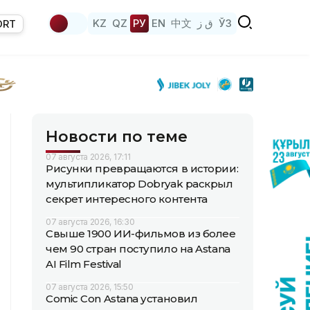
KZ
QZ
РУ
EN
中文
ق ز
ЎЗ
ORT
Новости по теме
07 августа 2026, 17:11
Рисунки превращаются в истории:
мультипликатор Dobryak раскрыл
секрет интересного контента
07 августа 2026, 16:30
Свыше 1900 ИИ-фильмов из более
чем 90 стран поступило на Astana
AI Film Festival
07 августа 2026, 15:50
Comic Con Astana установил