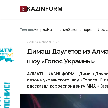
KAZINFORM
Акорда
Назначения
Закон и порядок
Дось
Тренды:
22:18, 14 Февраля 2022
Димаш Даулетов из Алма
шоу «Голос Украины»
АЛМАТЫ. КАЗИНФОРМ - Димаш Даулето
сезоне украинского шоу «Голос». О п
рассказал корреспонденту МИА «Каз