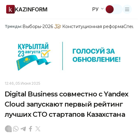
KAZINFORM
РУ
Выборы-2026
Конституционная реформа
Спецп
Тренды:
12:46, 05 Июня 2025
Digital Business совместно с Yandex
Cloud запускают первый рейтинг
лучших CTO стартапов Казахстана