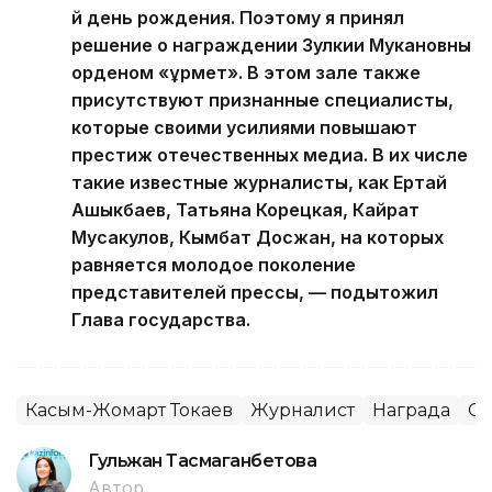
й день рождения. Поэтому я принял
решение о награждении Зулкии Мукановны
орденом «Құрмет». В этом зале также
присутствуют признанные специалисты,
которые своими усилиями повышают
престиж отечественных медиа. В их числе
такие известные журналисты, как Ертай
Ашыкбаев, Татьяна Корецкая, Кайрат
Мусакулов, Кымбат Досжан, на которых
равняется молодое поколение
представителей прессы, — подытожил
Глава государства.
Касым-Жомарт Токаев
Журналист
Награда
С
Гульжан Тасмаганбетова
Автор