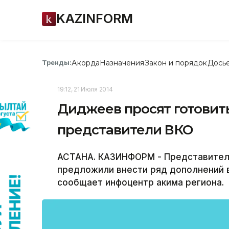
KAZINFORM
Акорда
Назначения
Закон и порядок
Дось
Тренды:
19:12, 21 Июля 2014
Диджеев просят готовить
представители ВКО
АСТАНА. КАЗИНФОРМ - Представител
предложили внести ряд дополнений в
сообщает инфоцентр акима региона.