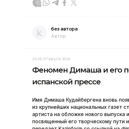
без автора
Автор
23:36, 07 Августа 2026
Феномен Димаша и его п
испанской прессе
Имя Димаша Кудайбергена вновь появ
из крупнейших национальных газет 
артиста на обложке нового выпуска 
посвященный его творческому пути 
передает Kazinform со ссылкой на di