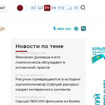
KZ
QZ
РУ
EN
中文
ق ز
ЎЗ
ORT
Новости по теме
07 августа 2026, 23:36
Феномен Димаша и его
поклонников обсуждают в
испанской прессе
07 августа 2026, 17:11
Рисунки превращаются в истории:
мультипликатор Dobryak раскрыл
секрет интересного контента
07 августа 2026, 16:30
Свыше 1900 ИИ-фильмов из более