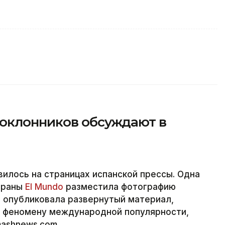
оклонников обсуждают в
илось на страницах испанской прессы. Одна
страны
El Mundo
разместила фотографию
и опубликовала развернутый материал,
и феномену международной популярности,
mashnews.com.