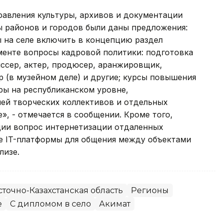
равления культуры, архивов и документации
ы районов и городов были даны предложения:
ы на селе включить в концепцию раздел
ументе вопросы кадровой политики: подготовка
ссер, актер, продюсер, аранжировщик,
 (в музейном деле) и другие; курсы повышения
ры на республиканском уровне,
ей творческих коллективов и отдельных
», - отмечается в сообщении. Кроме того,
ции вопрос интернетизации отдаленных
ие IT-платформы для общения между объектами
лизе.
сточно-Казахстанская область
Регионы
е
С дипломом в село
Акимат