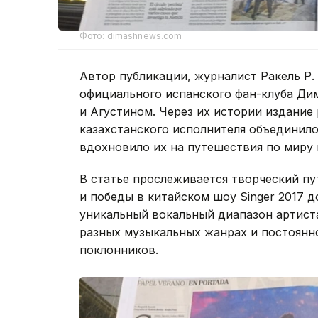
Фото: dimashnews.com
Автор публикации, журналист Ракель Р.
официального испанского фан-клуба Ди
и Агустином. Через их истории издание 
казахстанского исполнителя объединило
вдохновило их на путешествия по миру 
В статье прослеживается творческий п
и победы в китайском шоу Singer 2017 д
уникальный вокальный диапазон артиста
разных музыкальных жанрах и постоян
поклонников.