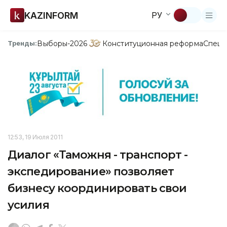
KAZINFORM
РУ
Выборы-2026
Конституционная реформа
Спецп
Тренды:
12:53, 19 Июля 2011
Диалог «Таможня - транспорт -
экспедирование» позволяет
бизнесу координировать свои
усилия