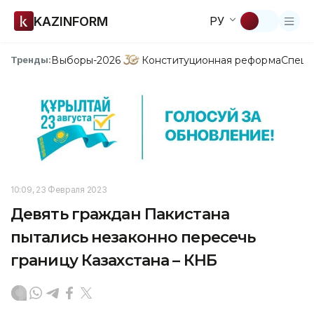
KAZINFORM
РУ
Выборы-2026
Конституционная реформа
Спецп
Тренды:
10:09, 23 Февраля 2023
Девять граждан Пакистана
пытались незаконно пересечь
границу Казахстана – КНБ