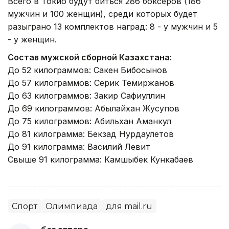
Всего в Токио будут биться 286 боксеров (186
мужчин и 100 женщин), среди которых будет
разыграно 13 комплектов наград: 8 - у мужчин и 5
- у женщин.
Состав мужской сборной Казахстана:
До 52 килограммов: Сакен Бибосынов
До 57 килограммов: Серик Темиржанов
До 63 килограммов: Закир Сафиуллин
До 69 килограммов: Абылайхан Жусупов
До 75 килограммов: Абильхан Аманкул
До 81 килограмма: Бекзад Нурдаулетов
До 91 килограмма: Василий Левит
Свыше 91 килограмма: Камшыбек Кункабаев
Спорт
Олимпиада
для mail.ru