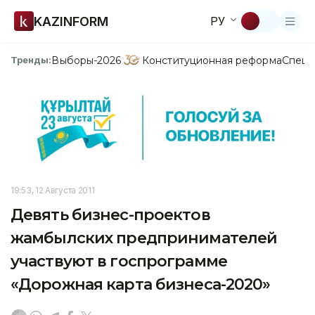
KAZINFORM
РУ
Выборы-2026
Конституционная реформа
Спецп
Тренды:
19:53, 12 Августа 2011
Девять бизнес-проектов
жамбылских предпринимателей
участвуют в госпрограмме
«Дорожная карта бизнеса-2020»