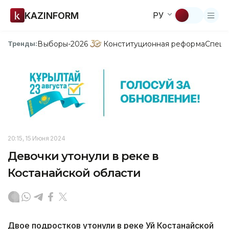
KAZINFORM
РУ
Выборы-2026
Конституционная реформа
Спецп
Тренды:
20:15, 15 Июня 2024
Девочки утонули в реке в
Костанайской области
Двое подростков утонули в реке Уй Костанайской