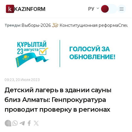
KAZINFORM
РУ
Выборы-2026
Конституционная реформа
Спецп
Тренды:
09:23, 20 Июля 2023
Детский лагерь в здании сауны
близ Алматы: Генпрокуратура
проводит проверку в регионах