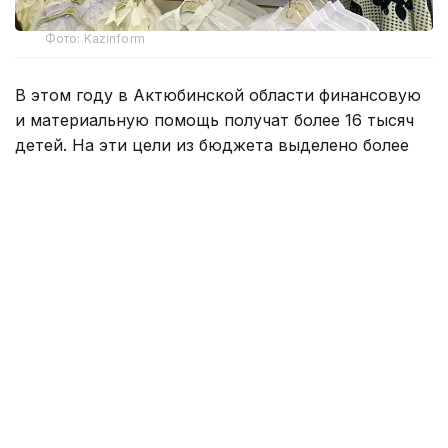
Фото: Kazinform
В этом году в Актюбинской области финансовую
и материальную помощь получат более 16 тысяч
детей. На эти цели из бюджета выделено более
800 млн тенге. Помощь в подготовке к школе
окажут учащимся села Карауылкельды, где
объявлен режим чрезвычайной ситуации.
— Единовременная помощь также будет
оказана детям из семей, имущество
которых пострадало в результате
стихийного бедствия. Всего
насчитывается 110 семей. В этих семьях
воспитываются 202 ребенка. Из них 96
детей относятся к категории, имеющей
право на получение социальной помощи.