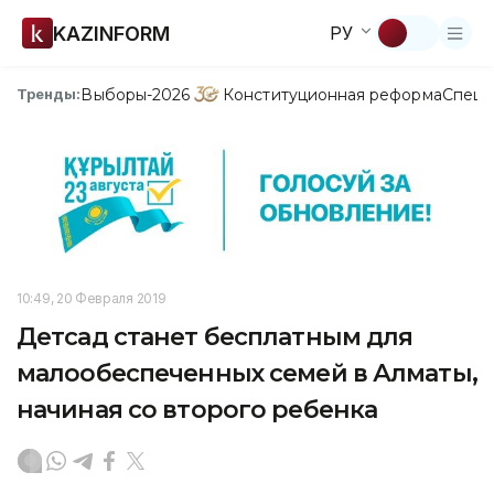
KAZINFORM
РУ
Выборы-2026
Конституционная реформа
Спецп
Тренды:
10:49, 20 Февраля 2019
Детсад станет бесплатным для
малообеспеченных семей в Алматы,
начиная со второго ребенка