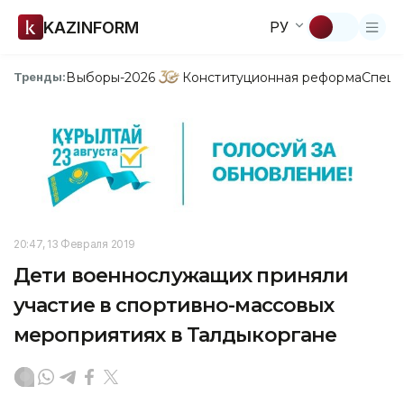
KAZINFORM
РУ
Выборы-2026
Конституционная реформа
Спецп
Тренды:
20:47, 13 Февраля 2019
Дети военнослужащих приняли
участие в спортивно-массовых
мероприятиях в Талдыкоргане