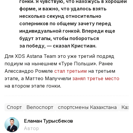
гонки. Я чувствую, что нахожусь в хорошей
форме, и важно, что удалось взять
несколько секунд относительно
соперников по общему зачету перед
индивидуальной гонкой. Впереди еще
будут этапы, чтобы побороться
за победу, — сказал Кристиан.
Для XDS Astana Team это уже третий подряд
подиум на нынешнем «Туре Польши». Ранее
Алессандро Ромеле
стал третьим
на третьем
этапе, а Маттео Малуччели
занял третье место
на втором этапе гонки.
Спорт
Велоспорт
спортсмены Казахстана
Каза
Еламан Турысбеков
Автор