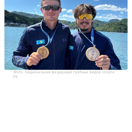
Фото: Национальная федерация гребных видов спорта
РК
В соревнованиях на байдарках среди мужчин на
дистанции 3400 метров победу одержал Кирилл
Тубаев, преодолев дистанцию за 14 минут 54,166
секунды. Вторым финишировал представитель
Южной Кореи Пак Чжу Хён, третьим — Чан Ван
Зань из Вьетнама.