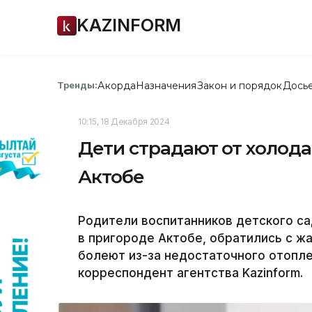
KAZINFORM
Акорда
Назначения
Закон и порядок
Дось
Тренды:
10:15, 18 Декабря 2024
Дети страдают от холода 
Актобе
Родители воспитанников детского са
в пригороде Актобе, обратились с ж
болеют из-за недостаточного отопле
корреспондент агентства Kazinform.