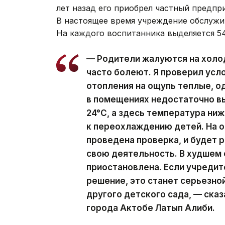
лет назад его приобрел частный предпр
В настоящее время учреждение обслужи
На каждого воспитанника выделяется 54
— Родители жалуются на холод
часто болеют. Я проверил усло
отопления на ощупь теплые, о
в помещениях недостаточно вы
24°C, а здесь температура ни
к переохлаждению детей. На 
проведена проверка, и будет 
свою деятельность. В худшем 
приостановлена. Если учреди
решение, это станет серьезно
другого детского сада, — ска
города Актобе Латып Алиби.