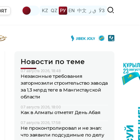
KZ
QZ
РУ
EN
中文
ق ز
ЎЗ
ORT
Новости по теме
07 августа 2026, 18:48
Незаконные требования
затормозили строительство завода
за 1,3 млрд теңге в Мангистауской
области
07 августа 2026, 18:00
Как в Алматы отметят День Абая
07 августа 2026, 17:58
Не проконтролировал и не знал:
что заявили подсудимые по делу