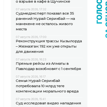
о взрыве в кафе в Щучинске
07 августа 2026, 17:32
Судмедэксперт показал все 35
ранений Нурай Серикбай — на
манекене не осталось живого
места
07 августа 2026, 17:00
Реконструкция трассы Кызылорда
– Жезказган: 192 км уже открыты
для движения
07 августа 2026, 16:23
Прямые рейсы из Алматы в
Павлодар возобновят с 1 сентября
07 августа 2026, 16:17
Семья Нурай Серикбай
потребовала 10 млрд теңге
компенсации морального вреда
07 августа 2026, 15:41
Суд исследовал видео нападения