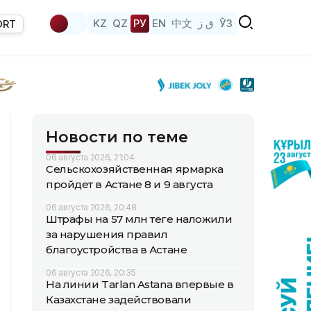
KZ
QZ
РУ
EN
中文
ق ز
ЎЗ
ORT
Новости по теме
06 августа 2026, 21:04
Сельскохозяйственная ярмарка
пройдет в Астане 8 и 9 августа
06 августа 2026, 20:48
Штрафы на 57 млн теңге наложили
за нарушения правил
благоустройства в Астане
06 августа 2026, 20:35
На линии Tarlan Astana впервые в
Казахстане задействовали