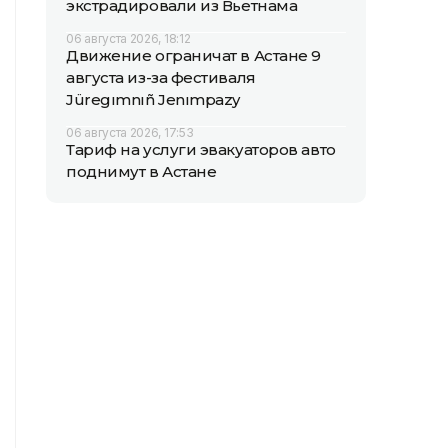
экстрадировали из Вьетнама
06 августа 2026, 18:12
Движение ограничат в Астане 9
августа из-за фестиваля
Jüregımnıñ Jenımpazy
06 августа 2026, 17:53
Тариф на услуги эвакуаторов авто
поднимут в Астане