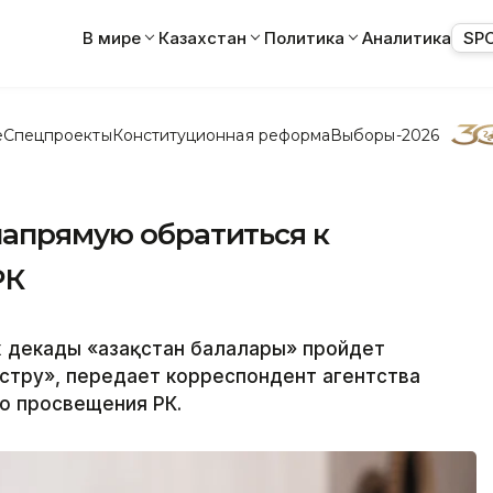
В мире
Казахстан
Политика
Аналитика
SP
е
Спецпроекты
Конституционная реформа
Выборы-2026
напрямую обратиться к
РК
ах декады «Қазақстан балалары» пройдет
стру», передает корреспондент агентства
во просвещения РК.