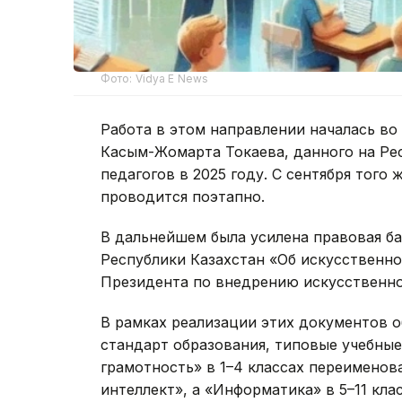
Фото: Vidya E News
Работа в этом направлении началась во
Касым-Жомарта Токаева, данного на Ре
педагогов в 2025 году. С сентября того
проводится поэтапно.
В дальнейшем была усилена правовая баз
Республики Казахстан «Об искусственном
Президента по внедрению искусственног
В рамках реализации этих документов 
стандарт образования, типовые учебны
грамотность» в 1–4 классах переимено
интеллект», а «Информатика» в 5–11 кл