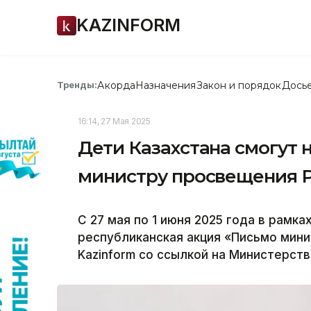
KAZINFORM
Акорда
Назначения
Закон и порядок
Дось
Тренды:
16:14, 27 Мая 2025
Дети Казахстана смогут 
министру просвещения 
С 27 мая по 1 июня 2025 года в рамк
республиканская акция «Письмо мини
Kazinform со ссылкой на Министерст