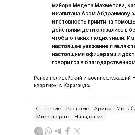
майора Медета Махметова, ка
и капитана Асем Абдраимову з
и готовность прийти на помощ
действиям дети оказались в б
чтобы о таких людях знали. И
настоящее уважение и являютс
настоящими офицерами и дост
говорится в благодарственно
Ранее полицейский и военнослужащий 
квартиры в Караганде.
Спасение
Военные
Армия
Миноб
Миротворцы
Нападение