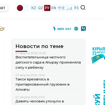
KZ
QZ
РУ
EN
中文
ق ز
ЎЗ
ORT
Новости по теме
07 августа 2026, 14:30
Воспитательница частного
детского сада в Атырау применяла
силу к ребенку
07 августа 2026, 11:00
Такси врезалось в
припаркованный грузовик в
Алматы
07 августа 2026, 01:12
Девять человек утонули в