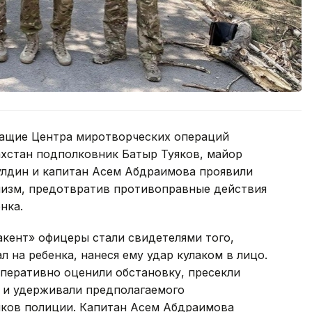
ужащие Центра миротворческих операций
хстан подполковник Батыр Туяков, майор
лдин и капитан Асем Абдраимова проявили
лизм, предотвратив противоправные действия
нка.
акент» офицеры стали свидетелями того,
 на ребенка, нанеся ему удар кулаком в лицо.
перативно оценили обстановку, пресекли
 и удерживали предполагаемого
ков полиции. Капитан Асем Абдраимова