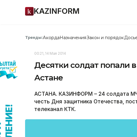
KAZINFORM
Акорда
Назначения
Закон и порядок
Дось
Тренды:
00:21, 14 Мая 2014
Десятки солдат попали в
Астане
АСТАНА. КАЗИНФОРМ – 24 солдата МЧ
честь Дня защитника Отечества, пос
телеканал КТК.