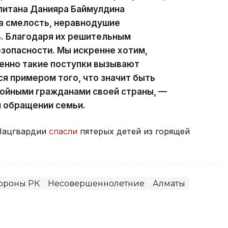
питана Данияра Баймулдина
а смелость, неравнодушие
ь. Благодаря их решительным
езопасности. Мы искренне хотим,
менно такие поступки вызывают
я примером того, что значит быть
ойными гражданами своей страны, —
м обращении семьи.
Нацгвардии
спасли
пятерых детей из горящей
ороны РК
Несовершеннолетние
Алматы