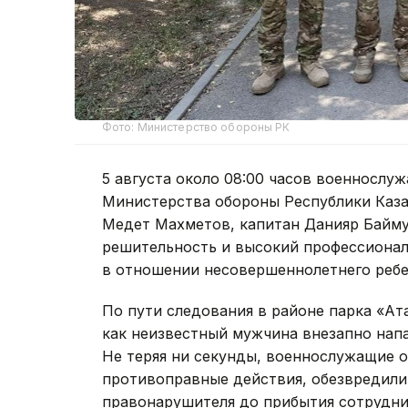
Фото: Министерство обороны РК
5 августа около 08:00 часов военносл
Министерства обороны Республики Каза
Медет Махметов, капитан Данияр Байму
решительность и высокий профессиона
в отношении несовершеннолетнего ребе
По пути следования в районе парка «Ат
как неизвестный мужчина внезапно напал
Не теряя ни секунды, военнослужащие о
противоправные действия, обезвредили
правонарушителя до прибытия сотрудни