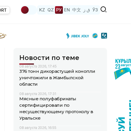
KZ
QZ
РУ
EN
中文
ق ز
ЎЗ
ORT
Новости по теме
08 августа 2026, 17:45
376 тонн дикорастущей конопли
уничтожили в Жамбылской
области
08 августа 2026, 17:31
Мясные полуфабрикаты
сертифицировали по
несуществующему протоколу в
Уральске
08 августа 2026, 16:55