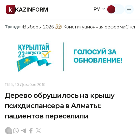
KAZINFORM
РУ
Выборы-2026
Конституционная реформа
Спецп
Тренды:
11:55, 20 Декабря 2019
Дерево обрушилось на крышу
психдиспансера в Алматы:
пациентов переселили