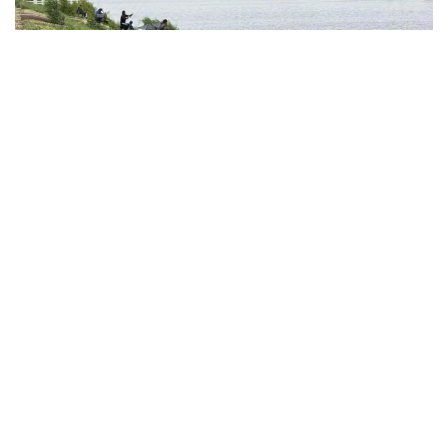
Фото: акимат Астаны
По данным ведомства, ребёнок по
неосторожности зацепил голову рыболовным
крючком. Находившиеся поблизости спасатели,
дежурившие на модульной капсуле, оперативно
оказали пострадавшему первую помощь до
прибытия бригады скорой медицинской помощи.