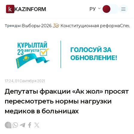
KAZINFORM
РУ
Выборы-2026
Конституционная реформа
Спецп
Тренды:
17:24, 01 Сентября 2021
Депутаты фракции «Ак жол» просят
пересмотреть нормы нагрузки
медиков в больницах