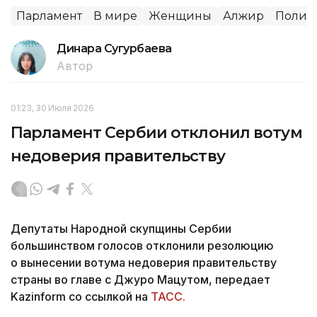
Парламент
В мире
Женщины
Алжир
Полит
Динара Сугурбаева
Автор
01:23, 30 Июля 2026
Парламент Сербии отклонил вотум
недоверия правительству
Депутаты Народной скупщины Сербии
большинством голосов отклонили резолюцию
о вынесении вотума недоверия правительству
страны во главе с Джуро Мацутом, передает
Kazinform со ссылкой на
ТАСС.