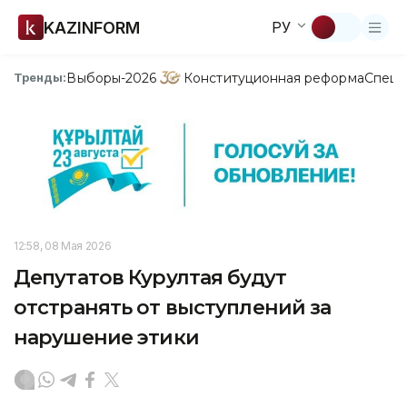
KAZINFORM
РУ
Выборы-2026
Конституционная реформа
Спецп
Тренды:
12:58, 08 Мая 2026
Депутатов Курултая будут
отстранять от выступлений за
нарушение этики