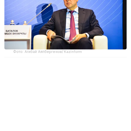
Фото: Агибай Аяпбергенов/ Kazinform
По словам Раимбека Баталова, одной из главных
тем стала земельная политика.
— На недавнем форуме малого и среднего
бизнеса с участием Премьер-министра
страны земельный вопрос вошел в топ-3
обсуждаемых тем. Несмотря
на неоднократные заявления Главы
государства о том, что фермеры,
вложившие инвестиции в землю,