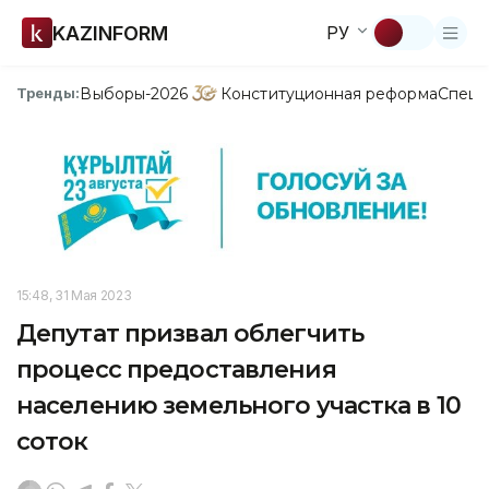
KAZINFORM
РУ
Выборы-2026
Конституционная реформа
Спецп
Тренды:
15:48, 31 Мая 2023
Депутат призвал облегчить
процесс предоставления
населению земельного участка в 10
соток