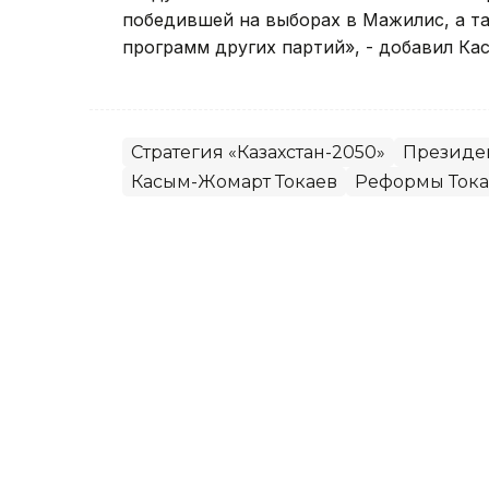
победившей на выборах в Мажилис, а т
программ других партий», - добавил Ка
Стратегия «Казахстан-2050»
Президе
Касым-Жомарт Токаев
Реформы Тока
Азамат Сыздыкбаев
Автор
12:11, 04 Апреля 2023
Целевые показатели Стра