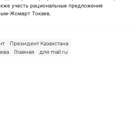
акже учесть рациональные предложения
сым-Жомарт Токаев.
нт
Президент Казахстана
ева
Главная
для mail.ru
тегии развития до 2050 года