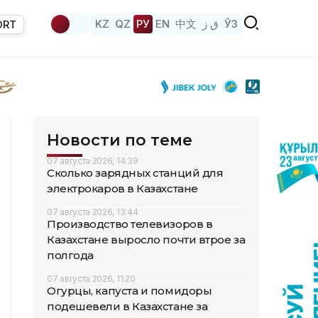
KZ
QZ
РУ
EN
中文
ق ز
ЎЗ
ORT
Новости по теме
07 августа 2026, 14:39
Сколько зарядных станций для
электрокаров в Казахстане
07 августа 2026, 13:44
Производство телевизоров в
Казахстане выросло почти втрое за
полгода
07 августа 2026, 11:20
Огурцы, капуста и помидоры
подешевели в Казахстане за