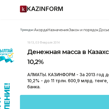
KAZINFORM
Акорда
Назначения
Закон и порядок
Дось
Тренды:
19:13, 03 Февраля 2014
Денежная масса в Казахс
10,2%
АЛМАТЫ. КАЗИНФОРМ - За 2013 год де
10,2% - до 11 трлн. 600,9 млрд. тен
банка.