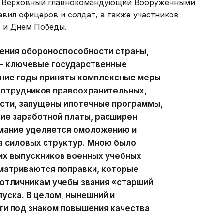
 — Верховный главнокомандующий Вооруженными
вил офицеров и солдат, а также участников
 и Днем Победы.
ления обороноспособности страны,
— ключевые государственные
дние годы приняты комплексные меры
отрудников правоохранительных,
ости, запущены ипотечные программы,
ие заработной платы, расширен
имание уделяется омоложению и
а силовых структур. Мною было
их выпускников военных учебных
сматриваются поправки, которые
отличникам учебы звания «старший
уска. В целом, нынешний и
и под знаком повышения качества