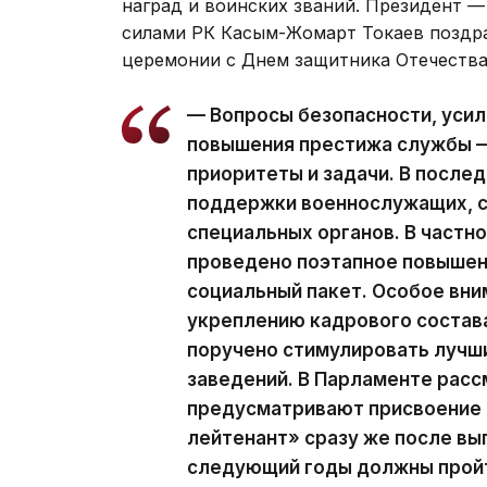
наград и воинских званий. Президент
силами РК Касым-Жомарт Токаев поздра
церемонии с Днем защитника Отечества
— Вопросы безопасности, уси
повышения престижа службы 
приоритеты и задачи. В после
поддержки военнослужащих, с
специальных органов. В частн
проведено поэтапное повышен
социальный пакет. Особое вн
укреплению кадрового состав
поручено стимулировать лучш
заведений. В Парламенте рас
предусматривают присвоение 
лейтенант» сразу же после вып
следующий годы должны пройт