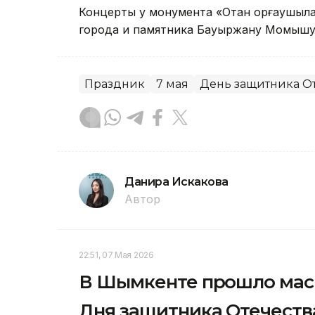
Концерты у монумента «Отан қорғаушыл
города и памятника Бауыржану Момышу
Праздник
7 мая
День защитника О
Данира Искакова
Автор
22:51, 07 Мая 2026
В Шымкенте прошло мас
Дня защитника Отечеств