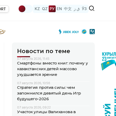
KZ
QZ
РУ
EN
中文
ق ز
ЎЗ
ORT
Новости по теме
07 августа 2026, 11:45
Смартфоны вместо книг: почему у
казахстанских детей массово
ухудшается зрение
07 августа 2026, 10:56
Стратегия против силы: чем
запомнился девятый день Игр
будущего-2026
07 августа 2026, 09:22
Участок улицы Валиханова в