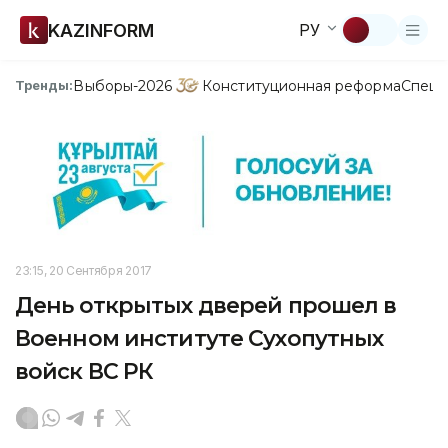
KAZINFORM
РУ
Выборы-2026
Конституционная реформа
Спецп
Тренды:
23:15, 20 Сентября 2017
День открытых дверей прошел в
Военном институте Сухопутных
войск ВС РК