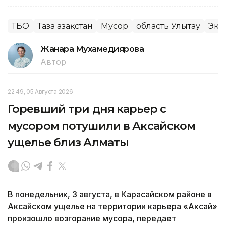
ТБО
Таза Қазақстан
Мусор
область Улытау
Эко
Жанара Мухамедиярова
Автор
22:49, 05 Августа 2026
Горевший три дня карьер с
мусором потушили в Аксайском
ущелье близ Алматы
В понедельник, 3 августа, в Карасайском районе в
Аксайском ущелье на территории карьера «Аксай»
произошло возгорание мусора, передает