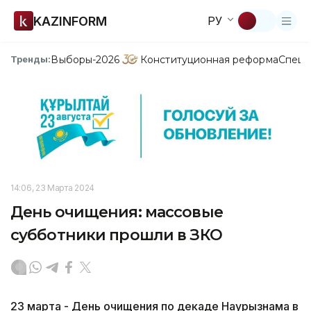
KAZINFORM
РУ
Выборы-2026
Конституционная реформа
Спецп
Тренды:
14:06, 23 Марта 2024
День очищения: массовые
субботники прошли в ЗКО
23 марта - День очищения по декаде Наурызнама в