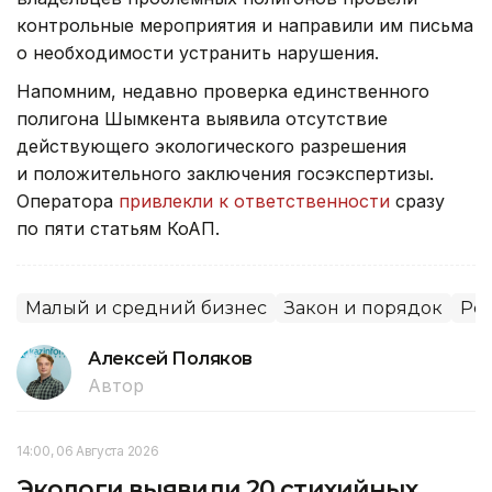
контрольные мероприятия и направили им письма
о необходимости устранить нарушения.
Напомним, недавно проверка единственного
полигона Шымкента выявила отсутствие
действующего экологического разрешения
и положительного заключения госэкспертизы.
Оператора
привлекли к ответственности
сразу
по пяти статьям КоАП.
Малый и средний бизнес
Закон и порядок
Рег
Алексей Поляков
Автор
14:00, 06 Августа 2026
Экологи выявили 20 стихийных