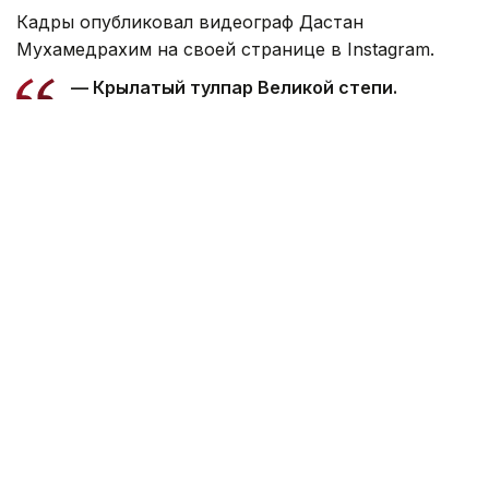
Кадры опубликовал видеограф Дастан
Мухамедрахим на своей странице в Instagram.
— Крылатый тулпар Великой степи.
Любимица Президента. Удивительно! …
Мне выпала честь первым снять в поле
лошадь нашего Президента, — подписал
автор видео.