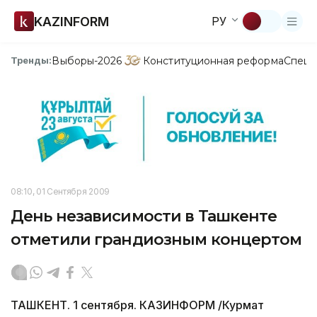
KAZINFORM
РУ
Выборы-2026
Конституционная реформа
Спецп
Тренды:
08:10, 01 Сентября 2009
День независимости в Ташкенте
отметили грандиозным концертом
ТАШКЕНТ. 1 сентября. КАЗИНФОРМ /Курмат