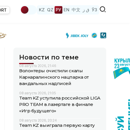
KZ
QZ
РУ
EN
中文
ق ز
ЎЗ
ORT
Новости по теме
08 августа 2026, 21:46
Волонтеры очистили скалы
Каркаралинского нацпарка от
вандальных надписей
08 августа 2026, 21:05
Team KZ уступила российской LIGA
PRO TEAM в лазертаге в финале
«Игр будущего»
08 августа 2026, 20:24
Team KZ выиграла первую карту