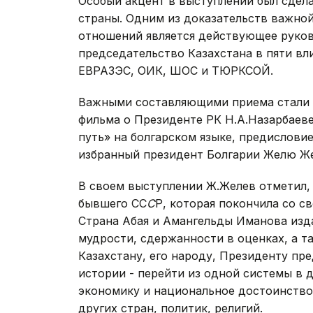
Особый акцент в выступлении был сдел
страны. Одним из доказательств важно
отношений является действующее руко
председательство Казахстана в пяти в
ЕВРАЗЭС, ОИК, ШОС и ТЮРКСОЙ.
Важными составляющими приема стали 
фильма о Президенте РК Н.А.Назарбаеве
путь» на болгарском языке, предислови
избранный президент Болгарии Желю Же
В своем выступлении Ж.Желев отметил, 
бывшего СС
С
Р, которая покончила со с
Страна Абая и Амангельды Иманова изда
мудрости, сдержанности в оценках, а т
Казахстану, его народу, Президенту пр
истории - перейти из одной системы в д
экономику и национальное достоинство,
других стран, политик, религий.