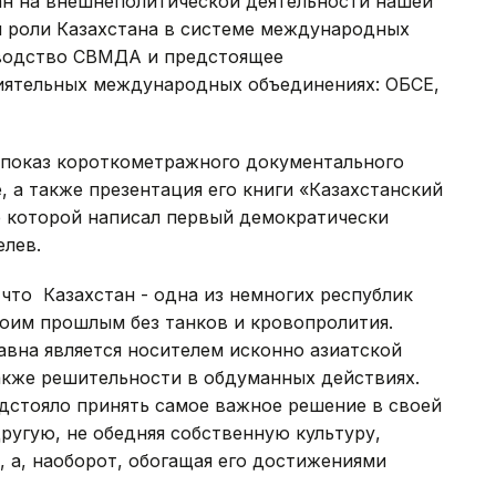
ан на внешнеполитической деятельности нашей
й роли Казахстана в системе международных
водство СВМДА и предстоящее
лиятельных международных объединениях: ОБСЕ,
показ короткометражного документального
, а также презентация его книги «Казахстанский
е которой написал первый демократически
лев.
что Казахстан - одна из немногих республик
воим прошлым без танков и кровопролития.
вна является носителем исконно азиатской
акже решительности в обдуманных действиях.
едстояло принять самое важное решение в своей
ругую, не обедняя собственную культуру,
 а, наоборот, обогащая его достижениями