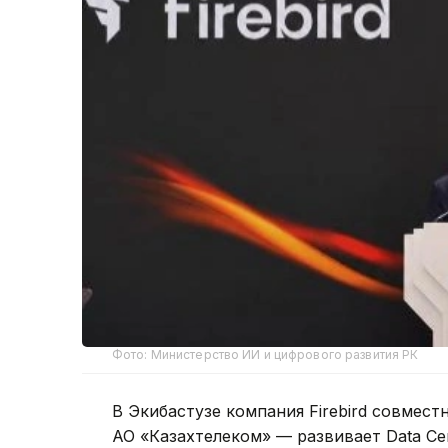
Фото: Министерство ИИ и цифрового развития РК
В Экибастузе компания Firebird совмес
АО «Казахтелеком» — развивает Data Cen