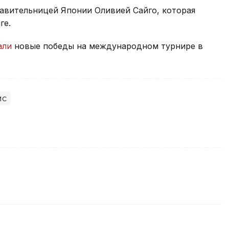
тавительницей Японии Оливией Сайго, которая
ге.
али
новые победы на международном турнире в
ис