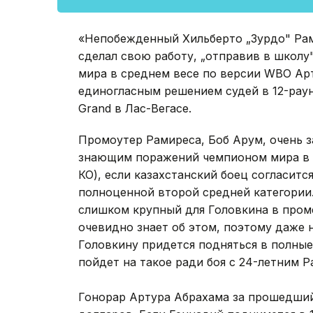
«Непобежденный Хильберто „Зурдо" Рам
сделал свою работу, „отправив в школу
мира в среднем весе по версии WBO Арт
единогласным решением судей в 12-ра
Grand в Лас-Вегасе.
Промоутер Рамиреса, Боб Арум, очень з
знающим поражений чемпионом мира в с
КО), если казахстанский боец согласится
полноценной второй средней категории.
слишком крупный для Головкина в проме
очевидно знает об этом, поэтому даже н
Головкину придется подняться в полные
пойдет на такое ради боя с 24-летним 
Гонорар Артура Абрахама за прошедший