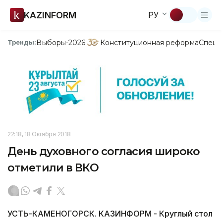
KAZINFORM
РУ
Выборы-2026
Конституционная реформа
Спецп
Тренды:
22:18, 18 Октября 2018
День духовного согласия широко
отметили в ВКО
УСТЬ-КАМЕНОГОРСК. КАЗИНФОРМ - Круглый стол