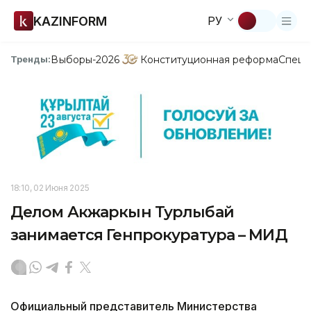
KAZINFORM
РУ
Выборы-2026
Конституционная реформа
Спецп
Тренды:
18:10, 02 Июня 2025
Делом Акжаркын Турлыбай
занимается Генпрокуратура – МИД
Официальный представитель Министерства