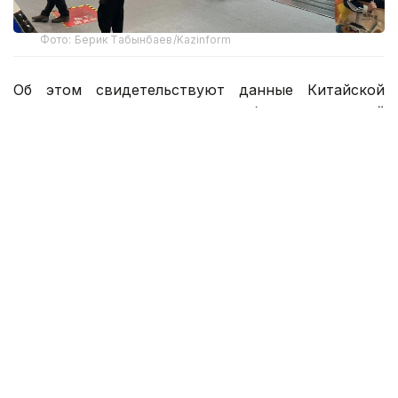
Фото: Берик Табынбаев/Kazinform
Об этом свидетельствуют данные Китайской
ассоциации автомобилестроительной
промышленности. По итогам 2025 года экспорт
NEV из КНР вырос на 103,7% до 2,615 млн машин,
став главным драйвером общего роста
зарубежных поставок страны.
Китайские автопроизводители планируют
и дальше наращивать экспорт и расширять
географию присутствия.
Концерн GAC Group в первом полугодии 2026
года экспортировал 121 500 автомобилей
под собственными брендами, что на 132% больше
показателей прошлого года. Компания нацелена
на экспорт 250 000 машин по итогам 2026 года