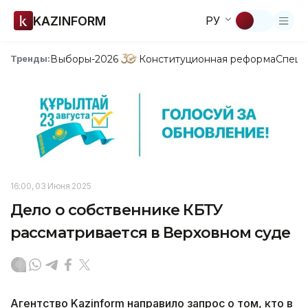
KAZINFORM
РУ
Выборы-2026
Конституционная реформа
Спецп
Тренды:
16:00, 03 Июня 2025
Дело о собственнике КБТУ
рассматривается в Верховном суде
Агентство Kazinform направило запрос о том, кто в