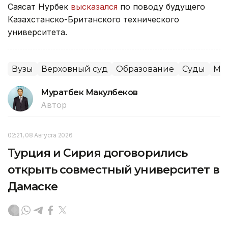
Саясат Нурбек
высказался
по поводу будущего
Казахстанско-Британского технического
университета.
Вузы
Верховный суд
Образование
Суды
Ми
Муратбек Макулбеков
Автор
02:21, 08 Августа 2026
Турция и Сирия договорились
открыть совместный университет в
Дамаске