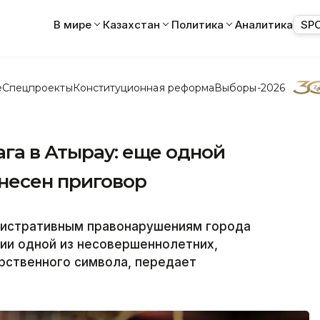
В мире
Казахстан
Политика
Аналитика
SP
е
Спецпроекты
Конституционная реформа
Выборы-2026
га в Атырау: еще одной
несен приговор
нистративным правонарушениям города
ии одной из несовершеннолетних,
рственного символа, передает