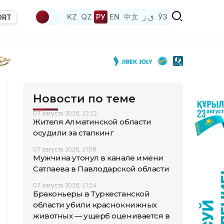
KZ
QZ
РУ
EN
中文
ق ز
ЎЗ
ORT
Новости по теме
07 августа 2026, 22:22
Жителя Алматинской области
осудили за сталкинг
07 августа 2026, 21:58
Мужчина утонул в канале имени
Сатпаева в Павлодарской области
07 августа 2026, 21:24
Браконьеры в Туркестанской
области убили краснокнижных
животных — ущерб оценивается в