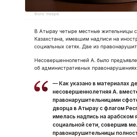
Фото: freepik
В Атырау четыре местные жительницы с
Казахстана, имевшим надписи на иностр
социальных сетях. Две из правонаруши
Несовершеннолетней А. было предъявлен
об административных правонарушениях 
— Как указано в материалах де
несовершеннолетняя А. вмест
правонарушительницами сфото
дворца в Атырау с флагом Рес
имелась надпись на арабском 
социальной сети, совершив ме
правонарушительницы полност