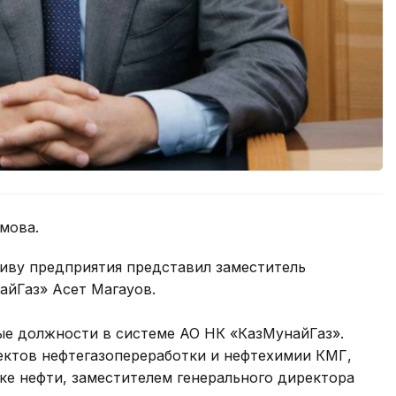
мова.
тиву предприятия представил заместитель
айГаз» Асет Магауов.
е должности в системе АО НК «КазМунайГаз».
ектов нефтегазопереработки и нефтехимии КМГ,
е нефти, заместителем генерального директора