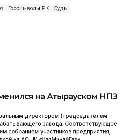
я
Госсимволы РК
Суды
менился на Атырауском НПЗ
еральным директором (председателем
рабатывающего завода. Соответствующее
м собранием участников предприятия,
лкой на АО НК «КазМунайГаз».