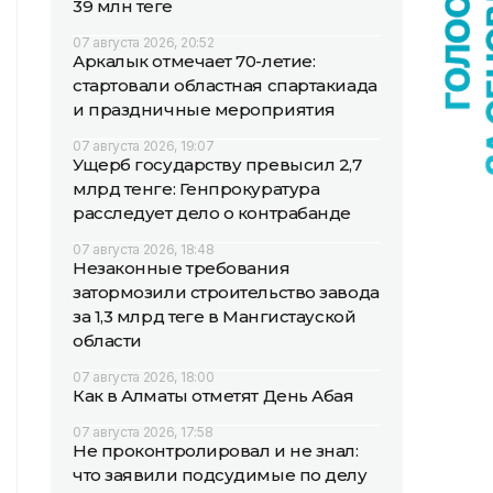
39 млн теңге
07 августа 2026, 20:52
Аркалык отмечает 70-летие:
стартовали областная спартакиада
и праздничные мероприятия
07 августа 2026, 19:07
Ущерб государству превысил 2,7
млрд тенге: Генпрокуратура
расследует дело о контрабанде
07 августа 2026, 18:48
Незаконные требования
затормозили строительство завода
за 1,3 млрд теңге в Мангистауской
области
07 августа 2026, 18:00
Как в Алматы отметят День Абая
07 августа 2026, 17:58
Не проконтролировал и не знал:
что заявили подсудимые по делу