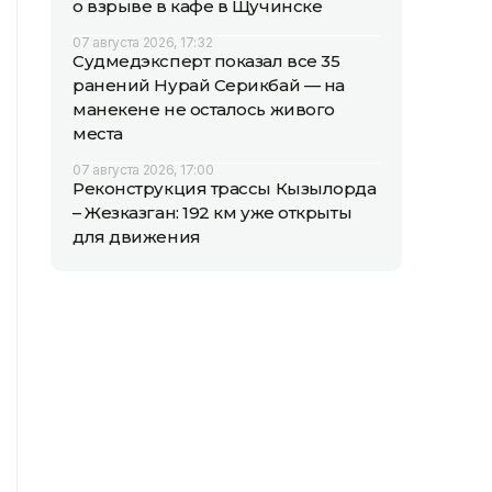
о взрыве в кафе в Щучинске
07 августа 2026, 17:32
Судмедэксперт показал все 35
ранений Нурай Серикбай — на
манекене не осталось живого
места
07 августа 2026, 17:00
Реконструкция трассы Кызылорда
– Жезказган: 192 км уже открыты
для движения