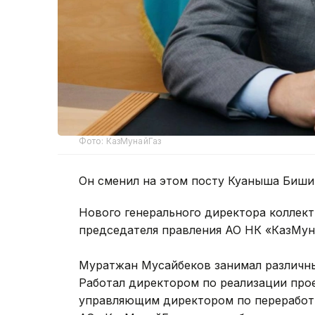
Фото: КазМунайГаз
Он сменил на этом посту Куаныша Биши
Нового генерального директора коллек
председателя правления АО НК «КазМун
Муратжан Мусайбеков занимал различны
Работал директором по реализации про
управляющим директором по переработк