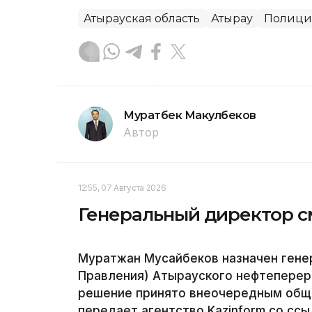
Атырауская область
Атырау
Полици
Муратбек Макулбеков
Автор
12:55, 07 Августа 2026
Генеральный директор с
Муратжан Мусайбеков назначен ген
Правления) Атырауского нефтепере
решение принято внеочередным общи
передает агентство Kazinform со ссы