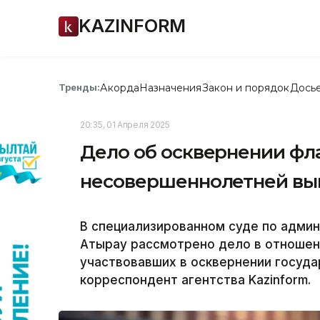
KAZINFORM
Акорда
Назначения
Закон и порядок
Дось
Тренды:
20:35, 01 Апреля 2025
Дело об осквернении фла
несовершеннолетней вы
В специализированном суде по адми
Атырау рассмотрено дело в отношен
участвовавших в осквернении госуда
корреспондент агентства Kazinform.