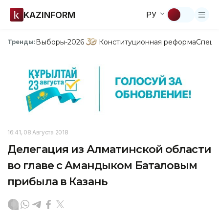
KAZINFORM
РУ
Выборы-2026
Конституционная реформа
Спецп
Тренды:
16:41, 08 Августа 2018
Делегация из Алматинской области
во главе с Амандыком Баталовым
прибыла в Казань