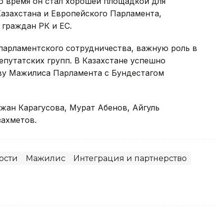
это время он стал хорошей площадкой для
азахстана и Европейского Парламента,
граждан РК и ЕС.
парламентского сотрудничества, важную роль в
епутатских групп. В Казахстане успешно
ву Мажилиса Парламента с Бундестагом
ьжан Карагусова, Мурат Абенов, Айгуль
захметов.
ости
Мажилис
Интеграция и партнерство