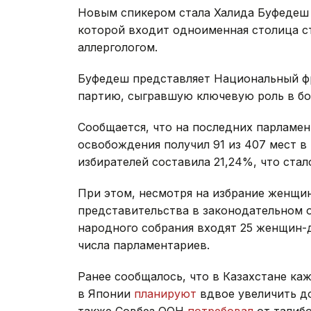
Новым спикером стала Халида Буфедеш 
которой входит одноименная столица ст
аллергологом.
Буфедеш представляет Национальный ф
партию, сыгравшую ключевую роль в бо
Сообщается, что на последних парламе
освобождения получил 91 из 407 мест 
избирателей составила 21,24%, что ста
При этом, несмотря на избрание женщи
представительства в законодательном о
народного собрания входят 25 женщин-д
числа парламентариев.
Ранее сообщалось, что в Казахстане ка
в Японии
планируют
вдвое увеличить д
также Совбез ООН
потребовал
от талиб