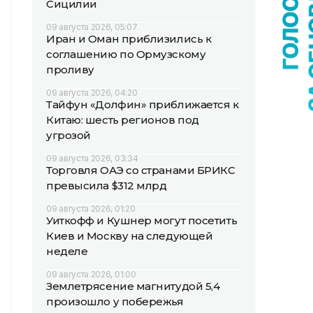
Сицилии
09 августа 2026, 05:07
Иран и Оман приблизились к
соглашению по Ормузскому
проливу
09 августа 2026, 04:20
Тайфун «Долфин» приближается к
Китаю: шесть регионов под
угрозой
09 августа 2026, 03:34
Торговля ОАЭ со странами БРИКС
превысила $312 млрд
09 августа 2026, 01:20
Уиткофф и Кушнер могут посетить
Киев и Москву на следующей
неделе
09 августа 2026, 01:00
Землетрясение магнитудой 5,4
произошло у побережья