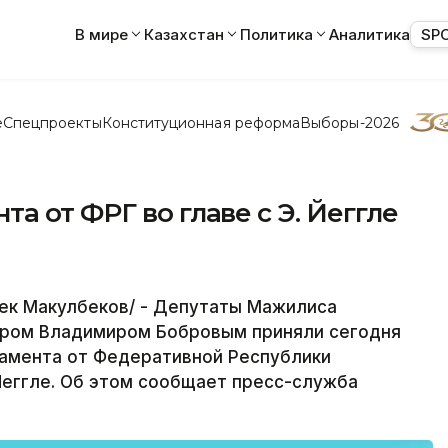
В мире
Казахстан
Политика
Аналитика
SP
е
Спецпроекты
Конституционная реформа
Выборы-2026
а от ФРГ во главе с Э. Йеггле
ек Макулбеков/ - Депутаты Мажилиса
кером Владимиром Бобровым приняли сегодня
ламента от Федеративной Республики
Йеггле. Об этом сообщает пресс-служба