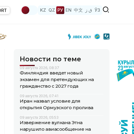
KZ
QZ
РУ
EN
中文
ق ز
ЎЗ
ORT
Новости по теме
09 августа 2026, 08:37
Финляндия введет новый
экзамен для претендующих на
гражданство с 2027 года
09 августа 2026, 07:41
Иран назвал условие для
открытия Ормузского пролива
09 августа 2026, 05:53
Извержение вулкана Этна
нарушило авиасообщение на