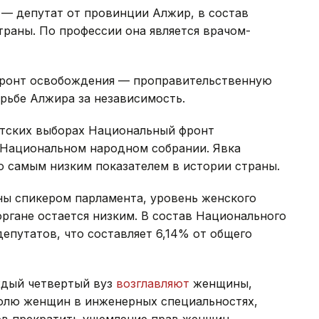
— депутат от провинции Алжир, в состав
раны. По профессии она является врачом-
ронт освобождения — проправительственную
рьбе Алжира за независимость.
нтских выборах Национальный фронт
в Национальном народном собрании. Явка
ло самым низким показателем в истории страны.
ны спикером парламента, уровень женского
ргане остается низким. В состав Национального
епутатов, что составляет 6,14% от общего
ждый четвертый вуз
возглавляют
женщины,
олю женщин в инженерных специальностях,
ов прекратить ущемление прав женщин.