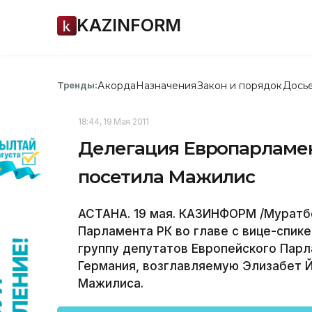
KAZINFORM
Акорда
Назначения
Закон и порядок
Дось
Тренды:
18:44, 19 Мая 2011
Делегация Европарламент
посетила Мажилис
АСТАНА. 19 мая. КАЗИНФОРМ /Муратб
Парламента РК во главе с вице-спи
группу депутатов Европейского Пар
Германия, возглавляемую Элизабет 
Мажилиса.