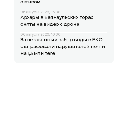
активам
06 августа 2026, 16:38
Архары в Баянаульских горах
сняты на видео с дрона
06 августа 2026, 16:30
За незаконный забор воды в ВКО
оштрафовали нарушителей почти
на 1,3 млн теңге