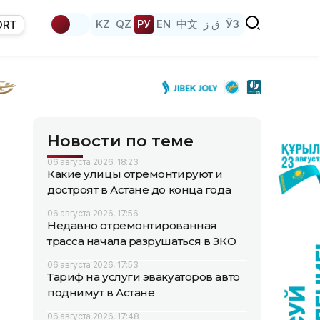
KZ
QZ
РУ
EN
中文
ق ز
ЎЗ
ORT
Новости по теме
06 августа 2026, 18:23
Какие улицы отремонтируют и
достроят в Астане до конца года
06 августа 2026, 17:56
Недавно отремонтированная
трасса начала разрушаться в ЗКО
06 августа 2026, 17:53
Тариф на услуги эвакуаторов авто
поднимут в Астане
06 августа 2026, 17:48