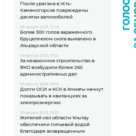
После урагана в Усть-
Каменогорске повреждены
десятки автомобилей
06 августа 2026, 17:34
Более 300 голов зараженного
бруцеллезом скота выявлено в
Атырауской области
06 августа 2026, 17:25
За незаконное строительство в
ВКО возбудили более 260
административных дел
06 августа 2026, 16:50
Долги ОСИ и КСК в Алматы начнут
показывать в квитанциях за
электроэнергию
06 августа 2026, 16:42
Жителей сел области Ұлытау
обеспечили питьевой водой
благодаря возвращенным