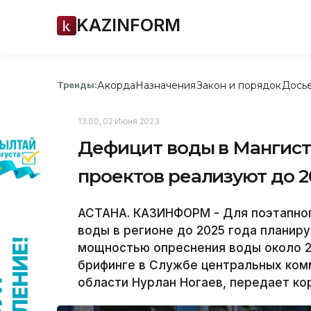
KAZINFORM
Акорда
Назначения
Закон и порядок
Дось
Тренды:
13:00, 02 Июня 2023
Дефицит воды в Мангист
проектов реализуют до 2
АСТАНА. КАЗИНФОРМ - Для поэтапно
воды в регионе до 2025 года планир
мощностью опреснения воды около 20
брифинге в Службе центральных ком
области Нурлан Ногаев, передает к