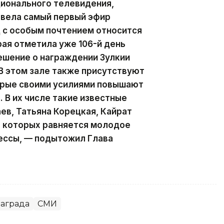
ционального телевидения,
 вела самый первый эфир
д с особым почтением относится
рая отметила уже 106-й день
ешение о награждении Зулкии
В этом зале также присутствуют
орые своими усилиями повышают
 В их числе такие известные
ев, Татьяна Корецкая, Кайрат
а которых равняется молодое
ессы, — подытожил Глава
аграда
СМИ