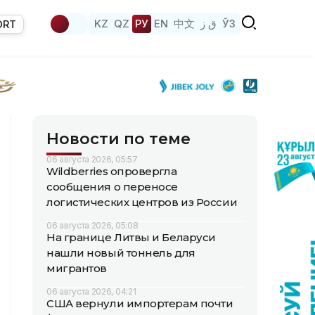
KZ
QZ
РУ
EN
中文
ق ز
ЎЗ
ORT
Новости по теме
06 августа 2026, 05:57
Wildberries опровергла
сообщения о переносе
логистических центров из России
06 августа 2026, 05:08
На границе Литвы и Беларуси
нашли новый тоннель для
мигрантов
06 августа 2026, 04:21
США вернули импортерам почти