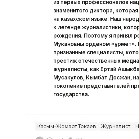
из первых профессионалов на
знаменитого диктора, которая
на казахском языке. Наш наро
к легенде журналистики, кото
рождения. Поэтому я принял р
Мукановны орденом «Құрмет». 
признанные специалисты, кот
престиж отечественных медиа.
журналисты, как Ертай Ашыкба
Мусакулов, Кымбат Досжан, н
поколение представителей пр
государства.
Касым-Жомарт Токаев
Журналист
Н