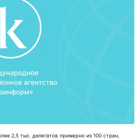
лее 2,5 тыс. делегатов примерно из 100 стран,