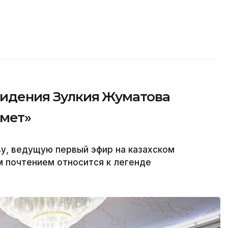
видения Зулкия Жуматова
рмет»
у, ведущую первый эфир на казахском
м почтением относится к легенде