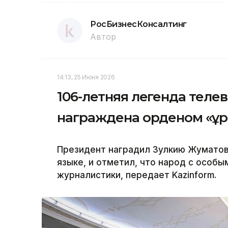
РосБизнесКонсалтинг
Автор
14:13, 25 Июня 2026
106-летняя легенда теле
награждена орденом «Құ
Президент наградил Зулкию Жуматов
языке, и отметил, что народ с особы
журналистики, передает Kazinform.