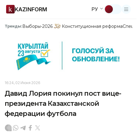
KAZINFORM
РУ
Выборы-2026
Конституционная реформа
Спецп
Тренды:
16:24, 02 Июня 2026
Давид Лория покинул пост вице-
президента Казахстанской
федерации футбола