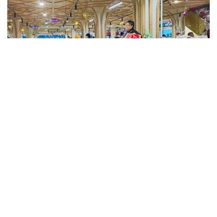
Фото: Kazinform
Такие данные были озвучены на совещании
по вопросам стабилизации цен на социально
значимые продовольственные товары и инфляции
под председательством заместителя Премьер-
министра — министра национальной экономики
Серика Жумангарина.