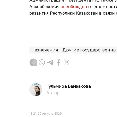
Администрации Президента РК. Также У
Аскербекович
освобожден
от должности
развития Республики Казахстан в связи 
Назначения
Другие государственны
Гульмира Байзакова
Автор
18:21, 05 Августа 2026