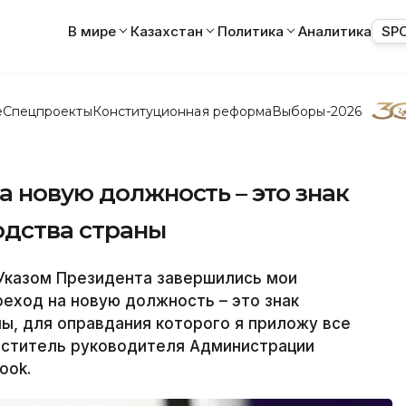
В мире
Казахстан
Политика
Аналитика
SP
е
Спецпроекты
Конституционная реформа
Выборы-2026
а новую должность – это знак
одства страны
Указом Президента завершились мои
реход на новую должность – это знак
ы, для оправдания которого я приложу все
меститель руководителя Администрации
ook.