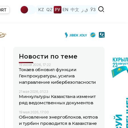
KZ
QZ
РУ
EN
中文
ق ز
ЎЗ
ORT
Новости по теме
19 июня 2026, 17:22
Токаев обновил функции
Генпрокуратуры, усилив
направление кибербезопасности
21 мая 2026, 01:23
Минкультуры Казахстана изменит
ряд ведомственных документов
19 мая 2026, 17:00
Обновление энергоблоков, котлов
и турбин проводится в Казахстане