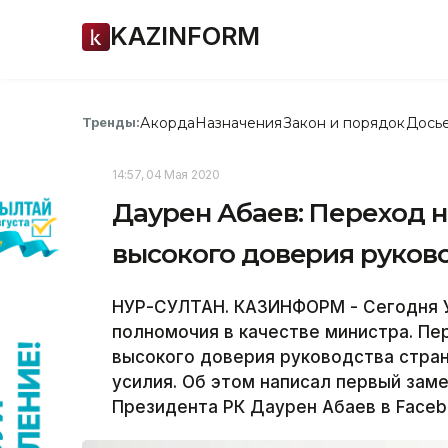
KAZINFORM
Акорда
Назначения
Закон и порядок
Дось
Тренды:
14:57, 04 Мая 2020
Даурен Абаев: Переход н
высокого доверия руков
НУР-СУЛТАН. КАЗИНФОРМ - Сегодня 
полномочия в качестве министра. Пе
высокого доверия руководства стран
усилия. Об этом написал первый за
Президента РК Даурен Абаев в Faceb