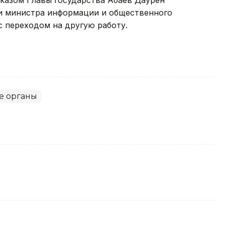
казом Главы государства Абаев Даурен
 министра информации и общественного
с переходом на другую работу.
е органы