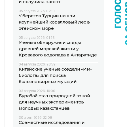
и получила патент
05 августа 2026, 02:10
У берегов Турции нашли
крупнейший коралловый лес в
Эгейском море
05 августа 2026, 01:23
Ученые обнаружили следы
древней морской жизни у
Кровавого водопада в Антарктиде
04 августа 2026, 23:59
Китайские ученые создали «ИИ-
биолога» для поиска
болезнетворных мутаций
03 августа 2026, 10:00
Бурабай стал природной зоной
для научных экспериментов
молодых казахстанцев
30 июля 2026, 22:09
Совместные исследования и