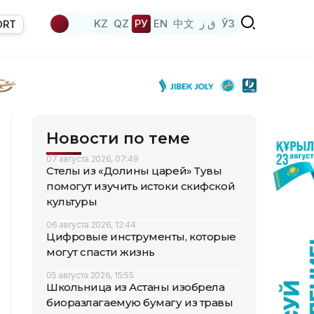
KZ
QZ
РУ
EN
中文
ق ز
ЎЗ
ORT
Новости по теме
07 августа 2026, 07:49
Стелы из «Долины царей» Тувы
помогут изучить истоки скифской
культуры
06 августа 2026, 12:44
Цифровые инструменты, которые
могут спасти жизнь
05 августа 2026, 15:55
Школьница из Астаны изобрела
биоразлагаемую бумагу из травы