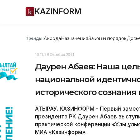
KAZINFORM
Акорда
Назначения
Закон и порядок
Дось
Тренды:
13:11, 28 Октября 2021
Даурен Абаев: Наша цел
национальной идентично
исторического сознания
АТЫРАУ. КАЗИНФОРМ - Первый замес
президента РК Даурен Абаев выступ
практической конференции «Ұлық ұлы
МИА «Казинформ».