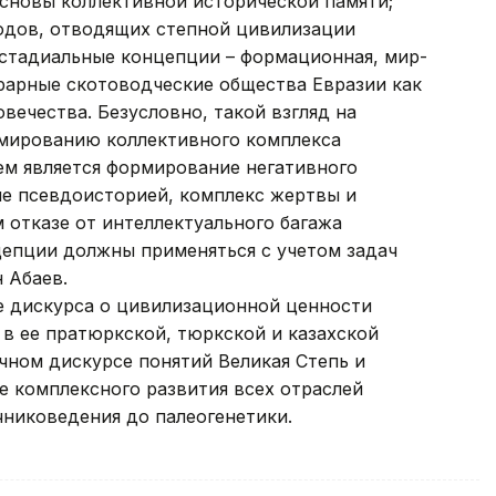
сновы коллективной исторической памяти;
одов, отводящих степной цивилизации
 стадиальные концепции – формационная, мир-
рарные скотоводческие общества Евразии как
вечества. Безусловно, такой взгляд на
мированию коллективного комплекса
ем является формирование негативного
ие псевдоисторией, комплекс жертвы и
 отказе от интеллектуального багажа
цепции должны применяться с учетом задач
 Абаев.
 дискурса о цивилизационной ценности
в ее пратюркской, тюркской и казахской
чном дискурсе понятий Великая Степь и
е комплексного развития всех отраслей
чниковедения до палеогенетики.