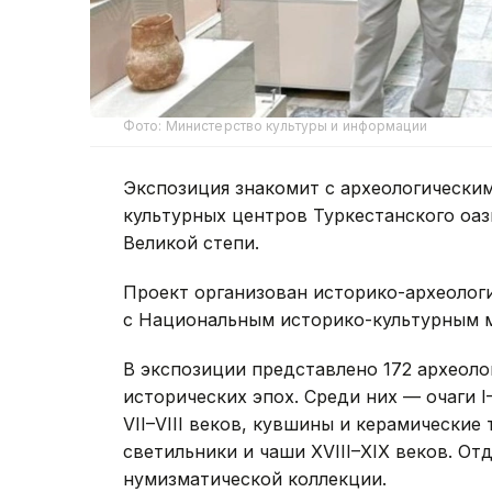
Фото: Министерство культуры и информации
Экспозиция знакомит с археологически
культурных центров Туркестанского оаз
Великой степи.
Проект организован историко-археолог
с Национальным историко-культурным му
В экспозиции представлено 172 археол
исторических эпох. Среди них — очаги 
VII–VIII веков, кувшины и керамические
светильники и чаши XVIII–XIX веков. О
нумизматической коллекции.