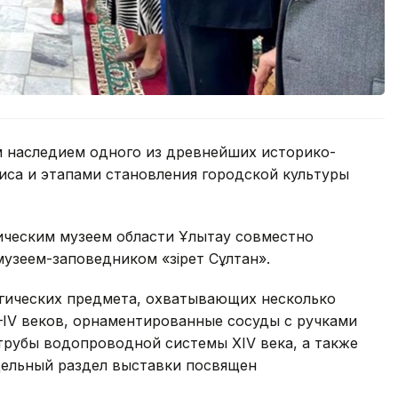
м наследием одного из древнейших историко-
иса и этапами становления городской культуры
ическим музеем области Ұлытау совместно
зеем-заповедником «Әзірет Сұлтан».
огических предмета, охватывающих несколько
I–IV веков, орнаментированные сосуды с ручками
 трубы водопроводной системы XIV века, а также
тдельный раздел выставки посвящен