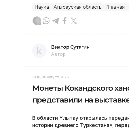
Наука
Атырауская область
Главная
Виктор Сутягин
Автор
19:16, 06 Августа 2026
Монеты Кокандского ханс
представили на выставке
В области Ұлытау открылась передв
истории древнего Туркестана», перед