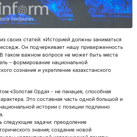
 из своих статей: «Историей должны заниматься
 месседж. Он подчеркивает нашу приверженность
 В таком важном вопросе не может быть места
ель – формирование национальной
кого сознания и укрепление казахстанского
том «Золотая Орда» - не панацея, способная
арактера. Это составная часть одной большой и
национальной истории с позиции подлинно
а.
ть следующие задачи: преодоление
орического знания; создание новой