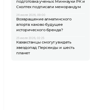
подготовка ученых: Миннауки РК и
Сколтех подписали меморандум
26 июля 2026, 09:00
Возвращение алматинского
апорта: каково будущее
исторического бренда?
25 июля 2026, 02:25
Казахстанцы смогут увидеть
звездопад Персеиды и шесть
планет