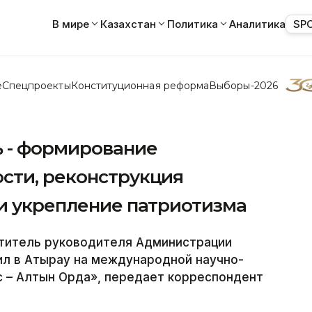
В мире
Казахстан
Политика
Аналитика
SP
е
Спецпроекты
Конституционная реформа
Выборы-2026
ь - формирование
сти, реконструкция
 и укрепление патриотизма
титель руководителя Администрации
ил в Атырау на международной научно-
с – Алтын Орда», передает корреспондент