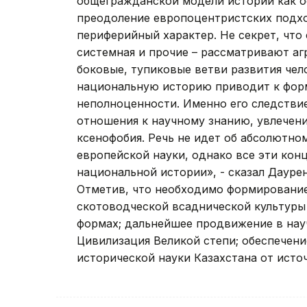
общегражданской модели истории как о
преодоление европоцентристских подх
периферийный характер. Не секрет, что
системная и прочие – рассматривают аг
боковые, тупиковые ветви развития чело
национальную историю приводит к фор
неполноценности. Именно его следстви
отношения к научному знанию, увлечен
ксенофобия. Речь не идет об абсолютном
европейской науки, однако все эти кон
национальной истории», - сказал Даурен
Отметив, что необходимо формирование
скотоводческой всаднической культуры 
формах; дальнейшее продвижение в нау
Цивилизация Великой степи; обеспечени
исторической науки Казахстана от исто