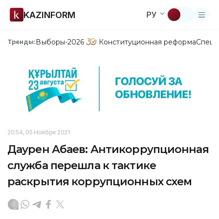
KAZINFORM
РУ
Выборы-2026
Конституционная реформа
Спецп
Тренды:
20:54, 05 Ноября 2021
Даурен Абаев: Антикоррупционная
служба перешла к тактике
раскрытия коррупционных схем