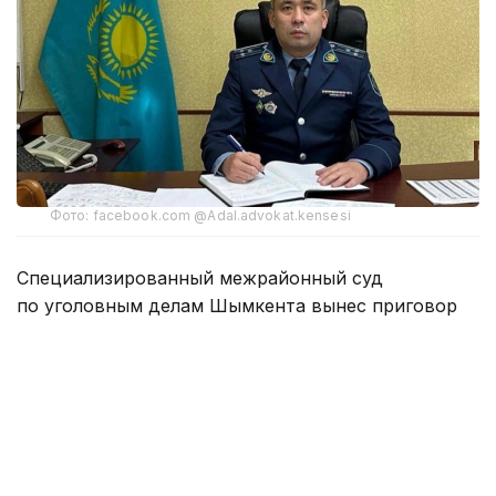
Фото: facebook.com @Adal.advokat.kensesi
Специализированный межрайонный суд
по уголовным делам Шымкента вынес приговор
бывшему начальнику управления полиции Аль-
Фарабийского района Батыру Мирзакельдиеву
и его пособнику Бекмуратову.
Экс-главу РУП признали виновным по обвинению
в мошенничестве и коррупционных
преступлениях. Мирзакельдиеву назначено