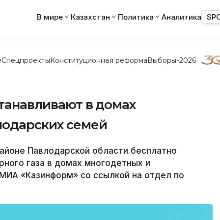
В мире
Казахстан
Политика
Аналитика
SP
е
Спецпроекты
Конституционная реформа
Выборы-2026
станавливают в домах
лодарских семей
айоне Павлодарской области бесплатно
рного газа в домах многодетных и
МИА «Казинформ» со ссылкой на отдел по