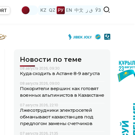
KZ
QZ
РУ
EN
中文
ق ز
ЎЗ
ORT
Новости по теме
08 августа 2026, 09:30
Куда сходить в Астане 8-9 августа
08 августа 2026, 09:00
Покорители вершин: как готовят
военных альпинистов в Казахстане
07 августа 2026, 22:10
Лжесотрудники электросетей
обманывают казахстанцев под
предлогом замены счетчиков
07 августа 2026, 21:35