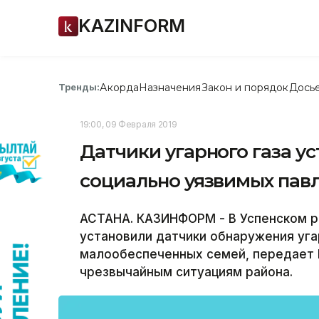
KAZINFORM
Акорда
Назначения
Закон и порядок
Дось
Тренды:
19:00, 09 Февраля 2019
Датчики угарного газа у
социально уязвимых пав
АСТАНА. КАЗИНФОРМ - В Успенском р
установили датчики обнаружения уга
малообеспеченных семей, передает 
чрезвычайным ситуациям района.