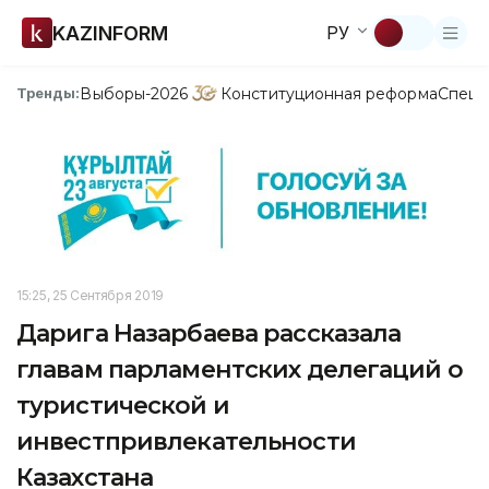
KAZINFORM
РУ
Выборы-2026
Конституционная реформа
Спецп
Тренды:
15:25, 25 Сентября 2019
Дарига Назарбаева рассказала
главам парламентских делегаций о
туристической и
инвестпривлекательности
Казахстана