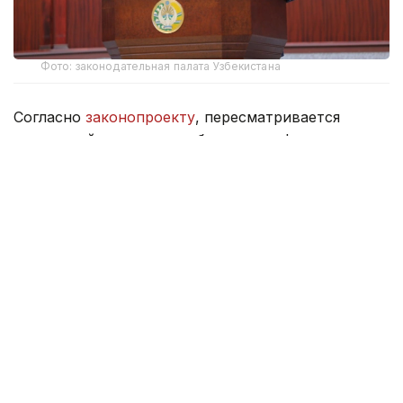
Фото: законодательная палата Узбекистана
Согласно
законопроекту
, пересматривается
состав действующего узбекского алфавита
на основе латинской графики. В частности,
предполагается, что алфавит будет состоять из 28
букв и одного знака апострофа вместо 26 букв и 3
буквосочетаний, а также уточняется применение
некоторых букв.
В проекте также предлагается изменить
начертание некоторых букв алфавита.
В частности, вместо нынешних букв «Sh», «Ch»,
«Oʻ» и «Gʻ», которые пишутся с использованием
двух знаков, предполагается ввести
соответственно знаки «Ş», «Ç», «Ö» и «Ğ». Кроме