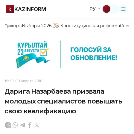
KAZINFORM
РУ
Выборы-2026
Конституционная реформа
Спецп
Тренды:
19:39, 03 Апреля 2018
Дарига Назарбаева призвала
молодых специалистов повышать
свою квалификацию