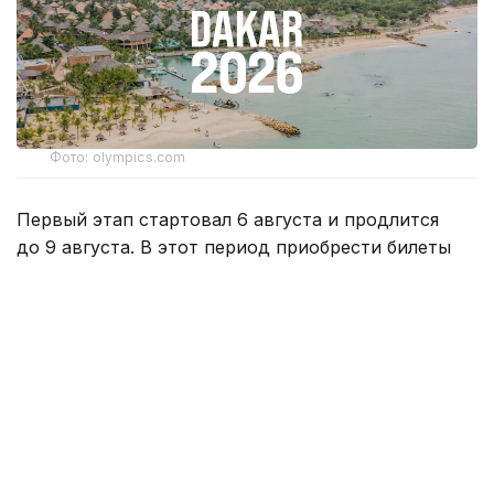
Фото: olympics.com
Первый этап стартовал 6 августа и продлится
до 9 августа. В этот период приобрести билеты
смогут владельцы карт Visa. С 10 августа продажа
станет доступна для всех желающих.
Билеты доступны онлайн на официальной
билетной платформе «Дакар-2026».
Пользователям необходимо зарегистрироваться,
выбрать интересующий вид спорта и сессию,
указать количество билетов и оплатить заказ.
Организаторы предусмотрели различные