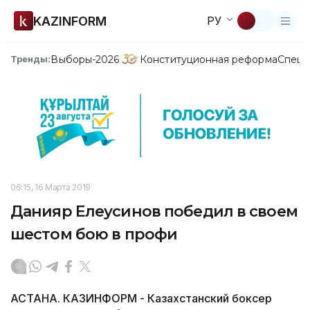
KAZINFORM
РУ
Выборы-2026
Конституционная реформа
Спецп
Тренды:
06:15, 16 Марта 2019
Данияр Елеусинов победил в своем
шестом бою в профи
АСТАНА. КАЗИНФОРМ - Казахстанский боксер