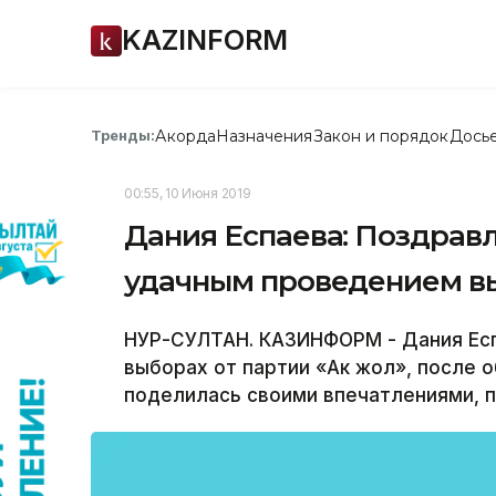
KAZINFORM
Акорда
Назначения
Закон и порядок
Дось
Тренды:
00:55, 10 Июня 2019
Дания Еспаева: Поздравл
удачным проведением в
НУР-СУЛТАН. КАЗИНФОРМ - Дания Есп
выборах от партии «Ак жол», после 
поделилась своими впечатлениями, 