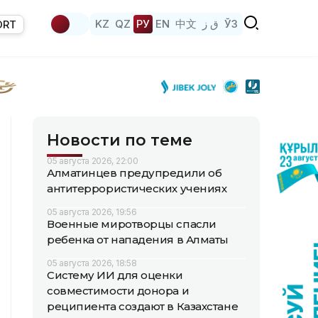
KZ
QZ
РУ
EN
中文
ق ز
ЎЗ
ORT
Новости по теме
05 августа 2026, 22:00
Алматинцев предупредили об
антитеррористических учениях
05 августа 2026, 19:56
Военные миротворцы спасли
ребенка от нападения в Алматы
05 августа 2026, 18:58
Систему ИИ для оценки
совместимости донора и
реципиента создают в Казахстане