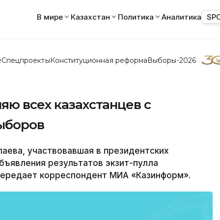
В мире
Казахстан
Политика
Аналитика
SP
е
Спецпроекты
Конституционная реформа
Выборы-2026
яю всех казахстанцев с
ыборов
аева, участвовавшая в президентских
объявления результатов экзит-пулла
передает корреспондент МИА «Казинформ».